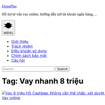
Skip
DongPlus
to
Hỗ trợ tư vấn vay online, hướng dẫn mở tài khoản ngân hàng,…
content
MENU
Giới thiệu
Trách nhiệm
Điều khoản sử dụng
Chính sách bảo mật
Câu hỏi
Search
for:
Tag:
Vay nhanh 8 triệu
Vay online