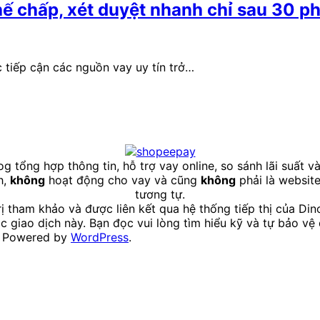
ế chấp, xét duyệt nhanh chỉ sau 30 p
c tiếp cận các nguồn vay uy tín trở…
og tổng hợp thông tin, hỗ trợ vay online, so sánh lãi suất v
h,
không
hoạt động cho vay và cũng
không
phải là website
tương tự.
ị tham khảo và được liên kết qua hệ thống tiếp thị của Din
c giao dịch này. Bạn đọc vui lòng tìm hiểu kỹ và tự bảo vệ 
 Powered by
WordPress
.